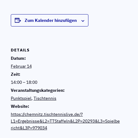
Zum Kalender hinzufügen
DETAILS
Datum:
Februar 14
Zeit:
14:00 – 18:00
Veranstaltungskategorien:
Punktspiel
,
Tischtennis
Website:
https://chemnitz.tischtennislive.de/?
L1=Ergebnisse&L2=TTStaffeln&L2P=20293&L3=Spielbe
richt&L3P=979034