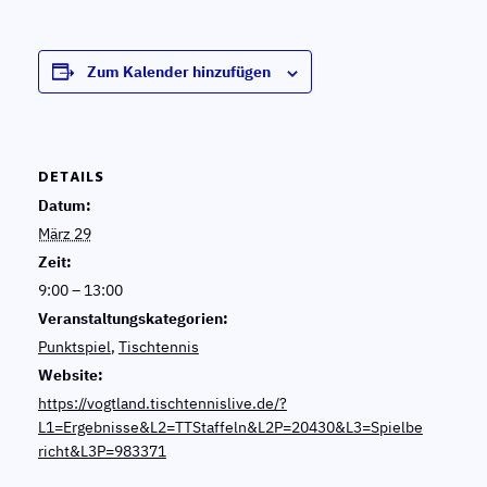
Zum Kalender hinzufügen
DETAILS
Datum:
März 29
Zeit:
9:00 – 13:00
Veranstaltungskategorien:
Punktspiel
,
Tischtennis
Website:
https://vogtland.tischtennislive.de/?
L1=Ergebnisse&L2=TTStaffeln&L2P=20430&L3=Spielbe
richt&L3P=983371